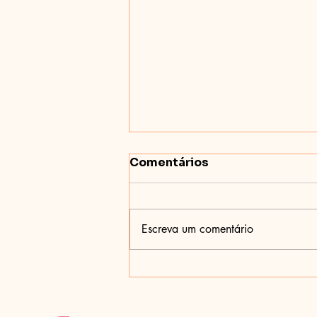
Comentários
Escreva um comentário
Libido Feminina: muito
além do sexo