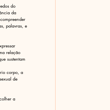
redos do 
tância da 
 compreender 
s, palavras, e 
xpressar 
uma relação 
que sustentam 
sexual de 
colher a 