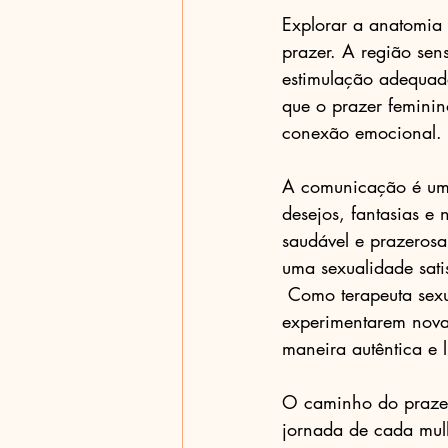
Explorar a anatomia 
prazer. A região sens
estimulação adequad
que o prazer feminin
conexão emocional.
A comunicação é um 
desejos, fantasias e 
saudável e prazerosa
uma sexualidade sati
 Como terapeuta sexual holística, encorajo as mulheres a explorarem seu próprio corpo, a 
experimentarem nova
maneira autêntica e l
O caminho do prazer 
jornada de cada mulh