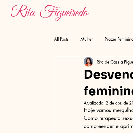
Rita Figueiredo
All Posts
Mulher
Prazer Feminin
Rita de Cássia Figu
Desvend
feminin
Atualizado:
2 de abr. de 
Hoje vamos mergulhar
Como terapeuta sexua
compreender e aprim